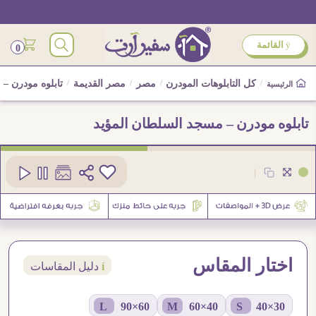
ÿ
القائمة
0
/
كل التابلوهات المودرن
/
مصر
/
مصر القديمة
/
تابلوه مودرن – 
الرئيسية
تابلوه مودرن – مسجد السلطان المؤيد
كود
SA76458
|
3
اختار المقاس
í
دليل المقاسات
60×90 L
40×60 M
30×40 S