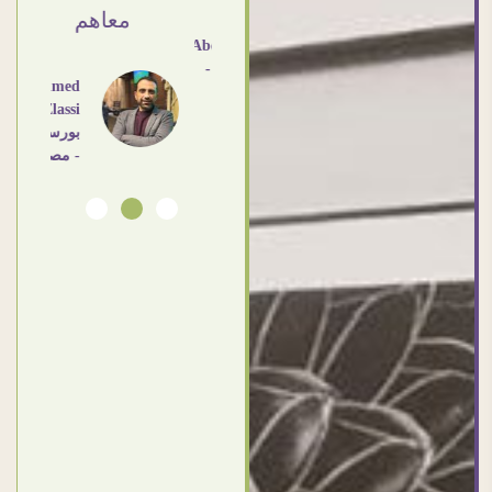
معاهم
Dalia
Abdlraouf
القاهرة -
Ahmed
مصر
Elassi
بورسعيد
- مصر