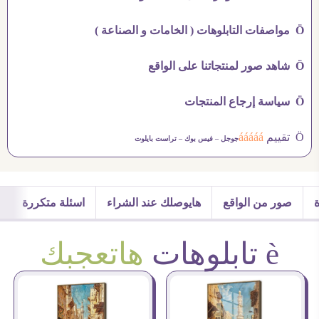
Ö مواصفات التابلوهات ( الخامات و الصناعة )
Ö شاهد صور لمنتجاتنا على الواقع
Ö سياسة إرجاع المنتجات
Ö تقييم
ááááá
جوجل –
فيس بوك –
تراست بايلوت
صور من الواقع
هايوصلك عند الشراء
اسئلة متكررة
è تابلوهات
هاتعجبك