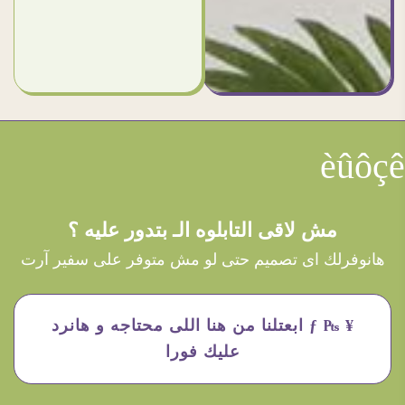
èûôçê
مش لاقى التابلوه الـ بتدور عليه ؟
هانوفرلك اى تصميم حتى لو مش متوفر على سفير آرت
¥ ₧ ƒ ابعتلنا من هنا اللى محتاجه و هانرد
عليك فورا