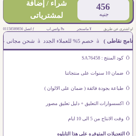
شراء / إضافة
456
جنيه
لمشترياتى
او اشترى عن طريق
¥ ماسنجر
₧ واتس اب
ƒ اتصل 01158589856
 نقاطى )
à خصم 5% للعملاء الجدد à شحن مجانى عند الشراء ب 4000 جنيه à
Ö كود المنتج : SA76458
Ö ضمان 10 سنوات على منتجاتنا
Ö طباعة بجودة فائقة ( ضمان على الالوان )
Ö اكسسوارات التعليق + دليل تعليق مصور
Ö وقت الانتاج من 5 الى 10 ايام
Ö التعديلات المتوفره على هذا التابلوه