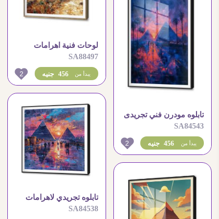
لوحات فنية اهرامات
SA88497
الجيزه باسلوب فان جوخ
2
456 جنيه
يبدأ من
تابلوه مودرن فني تجريدى
SA84543
للأهرامات
2
456 جنيه
يبدأ من
تابلوه تجريدي لاهرامات
SA84538
الجيزة