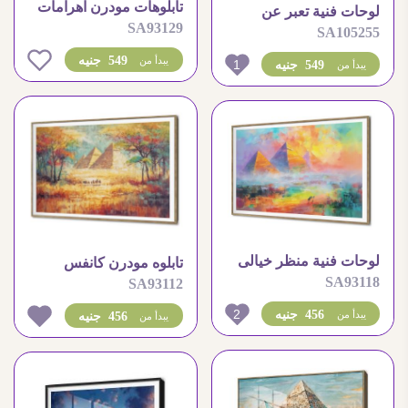
تابلوهات مودرن اهرامات
لوحات فنية تعبر عن
SA93129
الجيزه فى مشهد خيالى
SA105255
جمال الصحراء والجمال
ساحر
0
549 جنيه
يبدأ من
1
549 جنيه
يبدأ من
لوحات فنية منظر خيالى
تابلوه مودرن كانفس
SA93118
لاهرامات الجيزه بالوان
SA93112
اهرامات الجيزة خلف
متعددة
الاشجار
2
456 جنيه
يبدأ من
456 جنيه
يبدأ من