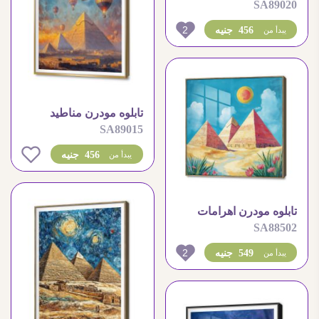
SA89020
الأهرامات وسحر التحليق
في السماء
2
456 جنيه
يبدأ من
تابلوه مودرن مناطيد
SA89015
هوائيه فوق الاهرامات
456 جنيه
يبدأ من
تابلوه مودرن اهرامات
SA88502
الجيزة تصميم خيالى
2
549 جنيه
يبدأ من