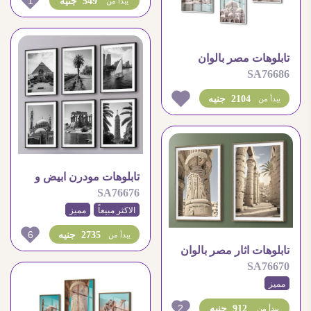
1
549 جنيه
يبدأ من
تابلوهات مصر بالوان
SA76686
باستل
2104 جنيه
يبدأ من
تابلوهات مودرن ابيض و
SA76676
اسود اماكن مصرية
الاكثر مبيعاً
مميز
6
2735 جنيه
يبدأ من
تابلوهات اثار مصر بالوان
SA76670
هادئة
مميز
2
912 جنيه
يبدأ من