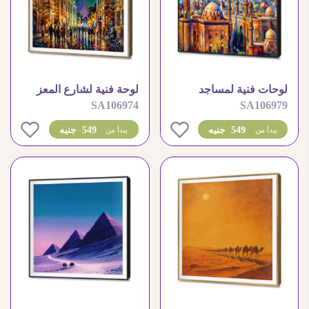
لوحات فنية لمساجد
لوحة فنية لشارع المعز
SA106974
SA106979
القاهرة التاريخية بالوان
التاريخي في الليل
زاهية
0
0
549 جنيه
549 جنيه
يبدأ من
يبدأ من