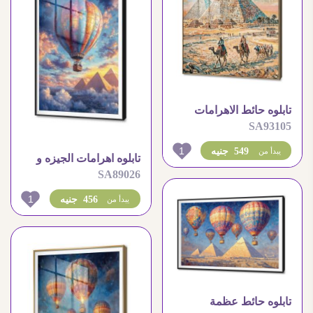
تابلوه حائط الاهرامات
SA93105
بضربات فرشاه حيوية
1
549 جنيه
يبدأ من
تابلوه اهرامات الجيزه و
SA89026
بالون الهواء الساخن (
المنطاد )
1
456 جنيه
يبدأ من
تابلوه حائط عظمة