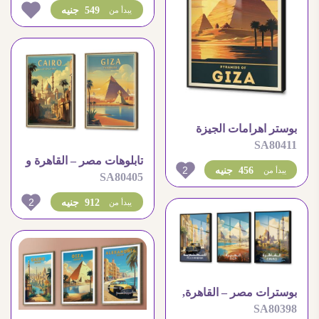
549 جنيه
يبدأ من
بوستر اهرامات الجيزة
SA80411
تابلوهات مصر – القاهرة و
2
456 جنيه
يبدأ من
SA80405
الجيزة
2
912 جنيه
يبدأ من
بوسترات مصر – القاهرة,
SA80398
الجيزه, الاسكندرية