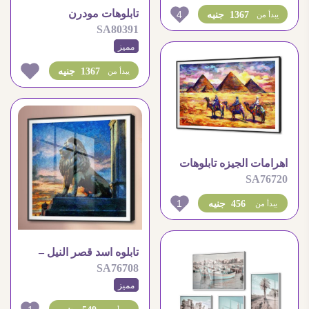
تابلوهات مودرن
4
1367 جنيه
يبدأ من
SA80391
محافظات مصر
مميز
1367 جنيه
يبدأ من
اهرامات الجيزه تابلوهات
SA76720
برسم مودرن و الوان
زاهية
1
456 جنيه
يبدأ من
تابلوه اسد قصر النيل –
SA76708
اسلوب فان جوخ
مميز