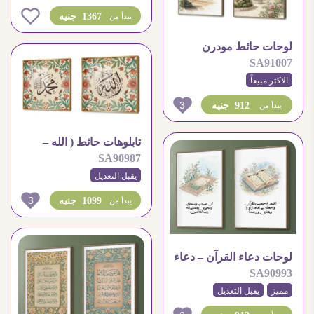
– المسجد النبوى
0
1367 جنيه
يبدأ من
لوحات حائط مودرن
SA91007
مسجد قبه الصخرة –
الاكثر مبيعاً
المسجد النبوى الشريف
3
912 جنيه
يبدأ من
تابلوهات حائط ( الله –
SA90987
محمد )
يقبل التعديل
3
1099 جنيه
يبدأ من
لوحات دعاء القرآن – دعاء
SA90993
الصلاه
مميز
يقبل التعديل