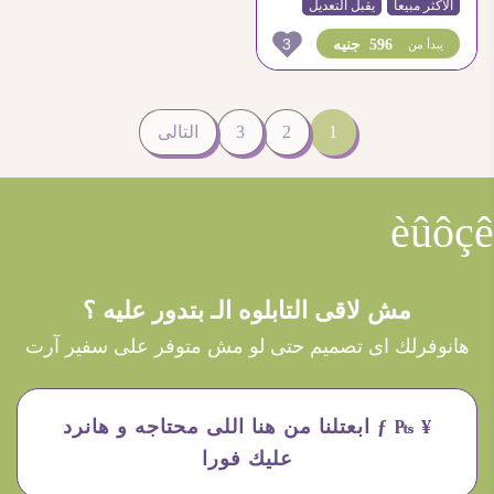
الاكثر مبيعاً
يقبل التعديل
3
596 جنيه
يبدأ من
1
2
3
التالى
èûôçê
مش لاقى التابلوه الـ بتدور عليه ؟
هانوفرلك اى تصميم حتى لو مش متوفر على سفير آرت
¥ ₧ ƒ ابعتلنا من هنا اللى محتاجه و هانرد
عليك فورا