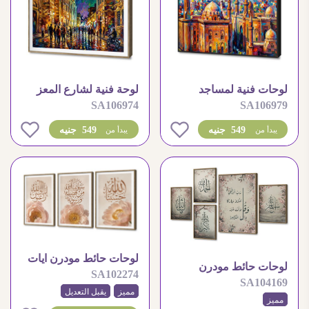
لوحات فنية لمساجد
لوحة فنية لشارع المعز
SA106974
SA106979
القاهرة التاريخية بالوان
التاريخي في الليل
زاهية
0
0
549 جنيه
549 جنيه
يبدأ من
يبدأ من
لوحات حائط مودرن ايات
لوحات حائط مودرن
SA102274
قرآنية وزهور وردية
SA104169
إسلامية بذكر الله وزهور
مميز
يقبل التعديل
مميز