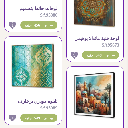
لوحات حائط بتصميم
SA95380
معماري إسلامي فريد
بالأبيض والأسود
1
456 جنيه
يبدأ من
لوحة فنية ماندالا بوهيمي
SA95673
بألوان بنية وذهبية
3
549 جنيه
يبدأ من
تابلوه مودرن بزخارف
SA95089
إسلامية ذهبية لديكور
مميز
1
549 جنيه
يبدأ من