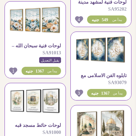
لوحات فنية لمشهد مدينة
SA95202
شرقية قديمة ساحرة
4
549 جنيه
يبدأ من
لوحات فنية سبحان الله –
SA91013
الحمد لله – استغفر الله
يقبل التعديل
1
1367 جنيه
يبدأ من
تابلوه الفن الاسلامى مع
SA93079
التجريدى الازرق و الذهبى
3
1367 جنيه
يبدأ من
لوحات حائط مسجد قبه
SA91000
الصخرة – المسجد الحرام