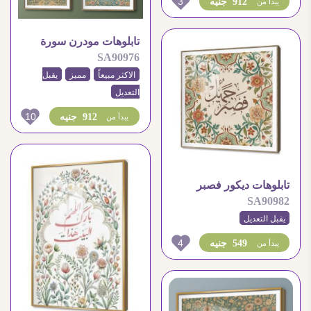
3
912 جنيه
يبدأ من
تابلوهات مودرن سورة
SA90976
الفلق – سورة الناس
الاكثر مبيعاً
مميز
يقبل
التعديل
10
912 جنيه
يبدأ من
تابلوهات ديكور فصبر
SA90982
جميل – مزخرف بالزهور
يقبل التعديل
4
549 جنيه
يبدأ من