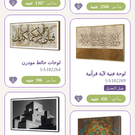
2
1367 جنيه
يبدأ من
3
2560 جنيه
يبدأ من
لوحات حائط مودرن
SA102264
بتصميم خط عربي
لوحة فنية لآية قرآنية
إسلامي متميز
1
596 جنيه
SA102269
يبدأ من
بتصميم إسلامي مذهب
يقبل التعديل
1
456 جنيه
يبدأ من