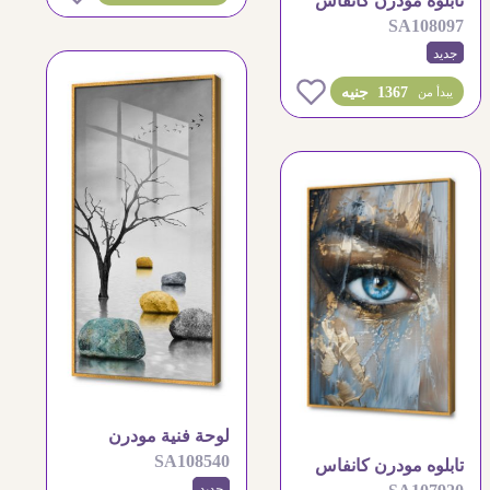
تابلوه مودرن كانفاس
SA108097
بنقوش ذهبية فخمة
جديد
0
1367 جنيه
يبدأ من
لوحة فنية مودرن
SA108540
لشجرة وصخور هادئة
تابلوه مودرن كانفاس
جديد