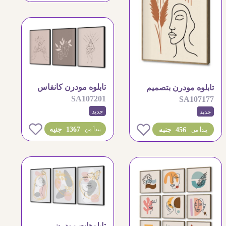
تابلوه مودرن كانفاس
تابلوه مودرن بتصميم
SA107201
SA107177
بتصاميم هندسية رقيقة
وجه تجريدي مميز
جديد
جديد
1367 جنيه
0
يبدأ من
456 جنيه
يبدأ من
تابلوهات مودرن