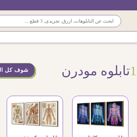
تابلوه مودرن
شوف كل الت