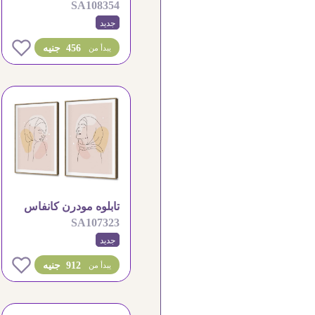
SA108354
بتصميم هادئ
جديد
0
456 جنيه
يبدأ من
تابلوه مودرن كانفاس
SA107323
بورتريه فتاة محجبة
جديد
0
912 جنيه
يبدأ من