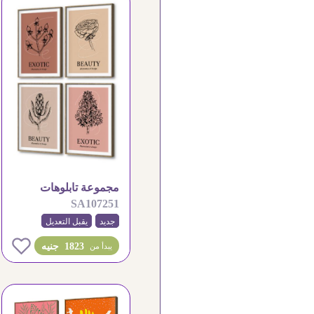
مجموعة تابلوهات
SA107251
مودرن بتصاميم نباتية
جديد
هادئة
يقبل التعديل
0
1823 جنيه
يبدأ من