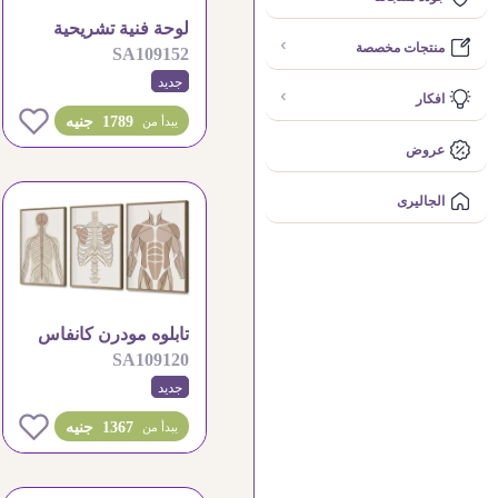
لوحة فنية تشريحية
منتجات مخصصة
SA109152
لجسم الإنسان مودرن
جديد
افكار
0
1789 جنيه
يبدأ من
عروض
الجاليرى
تابلوه مودرن كانفاس
SA109120
بتصميم تشريح جسم
جديد
الإنسان
0
1367 جنيه
يبدأ من