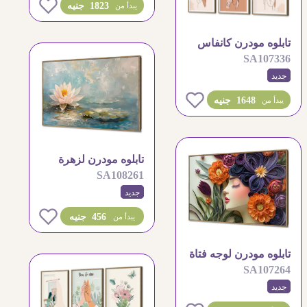
0
1823 جنيه
يبدأ من
تابلوه مودرن كانفاس
SA107336
بنات بستايل بوهيمي
جديد
0
1648 جنيه
يبدأ من
تابلوه مودرن لزهرة
SA108261
اللوتس في الماء
جديد
0
456 جنيه
يبدأ من
تابلوه مودرن لوجه فتاة
SA107264
بالزهور الملونة
جديد