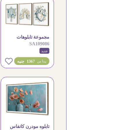
مجموعة تابلوهات
SA109086
مودرن طبية بتصاميم
جديد
زهرية أنيقة
0
1367 جنيه
يبدأ من
تابلوه مودرن كانفاس