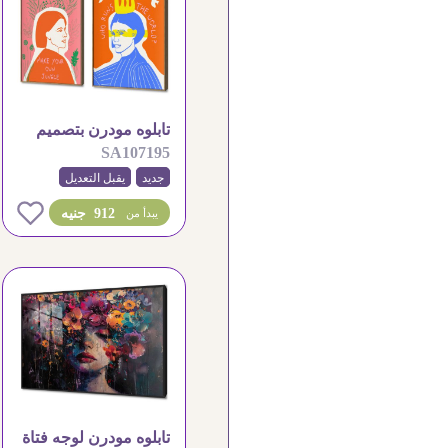
تابلوه مودرن بتصميم
SA107195
فني معاصر ومميز
جديد
يقبل التعديل
0
912 جنيه
يبدأ من
تابلوه مودرن لوجه فتاة