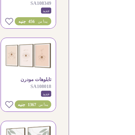
SA108349
لزهور رقيقة في فازة
جديد
0
456 جنيه
يبدأ من
تابلوهات مودرن
SA108018
بتصميم العين واليد
جديد
البوهيمي
0
1367 جنيه
يبدأ من