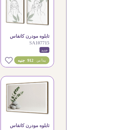
تابلوه مودرن كانفاس
SA107715
برسومات وجه فنية
جديد
0
912 جنيه
يبدأ من
تابلوه مودرن كانفاس