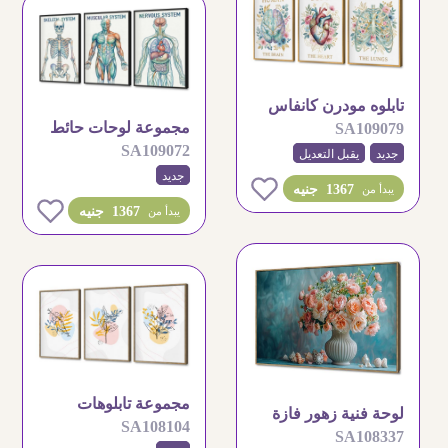
تابلوه مودرن كانفاس
مجموعة لوحات حائط
SA109079
تشريح جسم الإنسان
SA109072
تعليمية للتشريح
جديد
يقبل التعديل
جديد
البشري
0
1367 جنيه
يبدأ من
0
1367 جنيه
يبدأ من
مجموعة تابلوهات
لوحة فنية زهور فازة
SA108104
مودرن بتصاميم نباتية
SA108337
مع اصداف بحرية