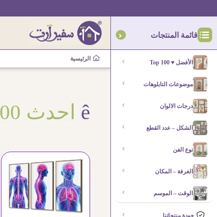
قائمة المنتجات
الرئيسية
الأفضل ♥ Top 100
موضوعات التابلوهات
ê
احدث 100
درجات الالوان
الشكل – عدد القطع
نوع الفن
الغرفة – المكان
الوقت – الموسم
جودة منتجاتنا