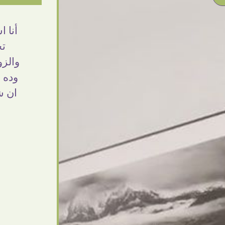
غل جميل وخامات رائعه وموقع فوق الرائع
أنا 
قدرت منه اني اختار التابلوهات واركبها علي
تح
المكان بشكل مطابق جدا للحقيقه
والزو
واهتمامهم بالتفاصيل والتغليف وإرضاء
وده 
لعميل والخامات والتقفيل وسرعة التوصيل.
ان ش
صراحه وبمنتهي الأمانه مكسب كبير لاي حد
يتعامل معاهم
Ahmed Elassi
بورسعيد - مصر