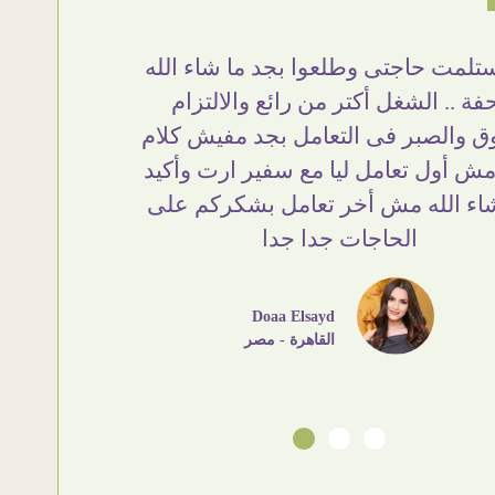
استلمت حاجتى وطلعوا بجد ما شاء الله
بجد من أر
فة .. الشغل أكتر من رائع والالتزام
❤ النهار
ق والصبر فى التعامل بجد مفيش كلام
الشياكة و
مش أول تعامل ليا مع سفير ارت وأكيد
بالتفاصيل
اء الله مش أخر تعامل بشكركم على
تعامل بإ
الحاجات جدا جدا
واحلى كم
Doaa Elsayd
القاهرة - مصر