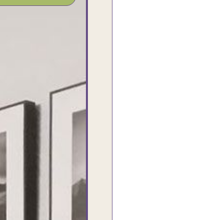
بجد من أرقى الناس اللى اتعاملت معاهم ❤
ش
❤ النهاردة وصلى الاوردر حاجة فى منتهى
الشياكة والجمال والألوان الزاهية والاهتمام
بالتفاصيل والاحترام فى التعامل ..مش اخر
تعامل بإذن الله ومبسوطة اوى من الاوردر
ا
واحلى كمان مما توقعت ❤ اشكركم شكرا
ب
جزيلا
Dalia Abdlraouf
القاهرة - مصر