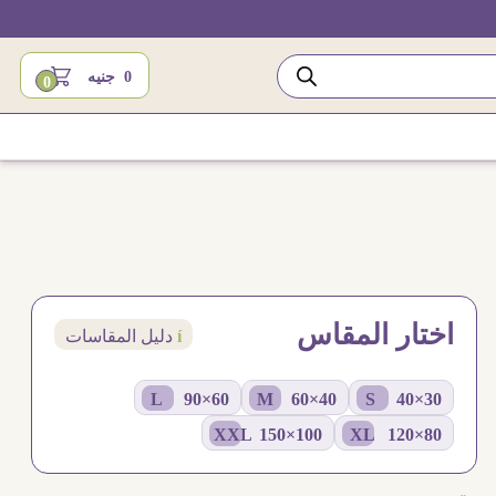
0
جنيه
0
اختار المقاس
í
دليل المقاسات
60×90 L
40×60 M
30×40 S
100×150 XXL
80×120 XL