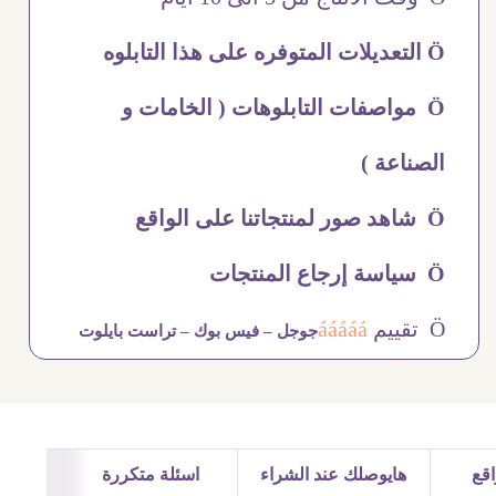
Ö التعديلات المتوفره على هذا التابلوه
Ö مواصفات التابلوهات ( الخامات و
الصناعة )
Ö شاهد صور لمنتجاتنا على الواقع
Ö سياسة إرجاع المنتجات
Ö تقييم
ááááá
جوجل –
فيس بوك –
تراست بايلوت
قع
هايوصلك عند الشراء
اسئلة متكررة