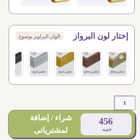
إختار لون البرواز
الوان البراويز بوضوح
شراء / إضافة
456
جنيه
لمشترياتى