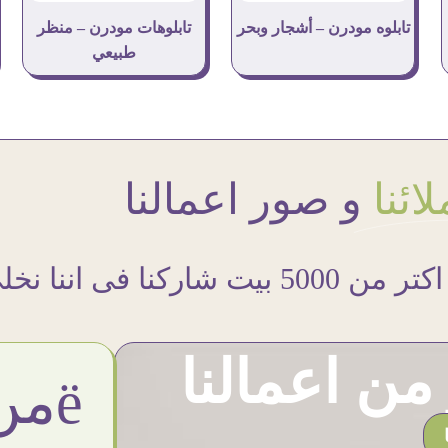
تابلوه مودرن – أشجار وبحر
تابلوهات مودرن – منظر
طبيعي
ائنا
و صور اعمالنا
اكتر من 5000 بيت شاركنا فى اننا نخلى حوائطهم اجمل
ن اعمالنا
ëمن اراء عملائنا