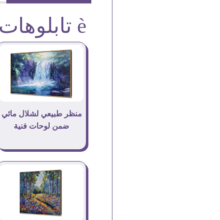
è تابلوهات
منظر طبيعي لشلال مائي
ضمن لوحات فنية