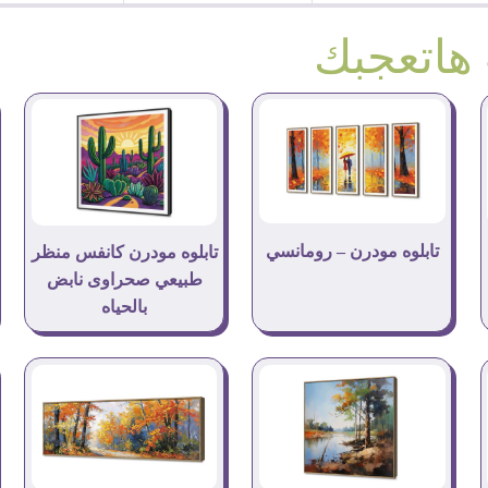
هاتعجبك
تابلوه مودرن – رومانسي
تابلوه مودرن كانفس منظر
طبيعي صحراوى نابض
بالحياه