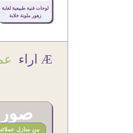
لوحات فنية طبيعية لغابة
زهور ملونة خلابة
Æ اراء
عمل
صور م
من منازل عملائنا