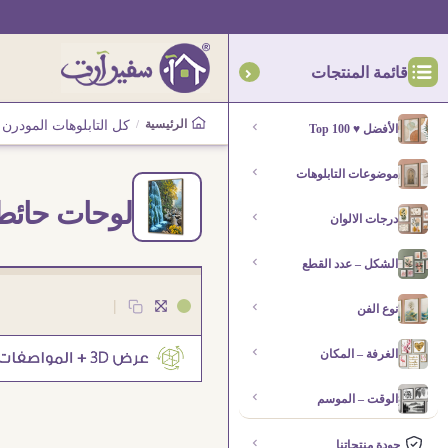
قائمة المنتجات
الرئيسية
/
كل التابلوهات المودرن
الأفضل ♥ Top 100
موضوعات التابلوهات
لوحات حائط 
درجات الالوان
الشكل – عدد القطع
|
نوع الفن
الغرفة – المكان
الوقت – الموسم
جودة منتجاتنا