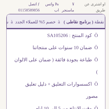
او اشترى عن
¥
₧ واتس
ƒ اتصل
طريق
ماسنجر
اب
01158589856
 برنامج نقاطى )
à خصم 5% للعملاء الجدد à شحن مجانى عند الشراء ب 4000 جنيه à
Ö كود المنتج : SA105206
Ö ضمان 10 سنوات على منتجاتنا
Ö طباعة بجودة فائقة ( ضمان على الالوان
)
Ö اكسسوارات التعليق + دليل تعليق
مصور
Ö وقت الانتاج من 5 الى 10 ايام