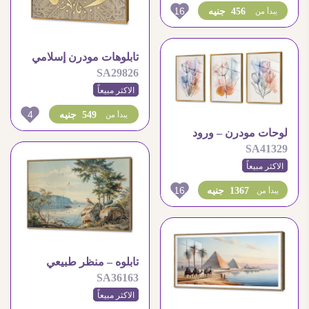
16
456 جنيه
يبدأ من
تابلوهات مودرن إسلامي
SA29826
الاكثر مبيعاً
4
549 جنيه
يبدأ من
لوحات مودرن – ورود
SA41329
رقيقة
الاكثر مبيعاً
16
1367 جنيه
يبدأ من
تابلوه – منظر طبيعي
SA36163
الاكثر مبيعاً