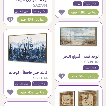
الاكثر مبيعاً
مميز
SA27361
قرآنية
الاكثر مبيعاً
يقبل التعديل
8
4208 جنيه
يبدأ من
15
596 جنيه
يبدأ من
لوحة فنية – أمواج البحر
SA39102
الاكثر مبيعاً
فالله خير حافظاً – لوحات
31
596 جنيه
يبدأ من
SA13144
مودرن
الاكثر مبيعاً
يقبل التعديل
456 جنيه
يبدأ من