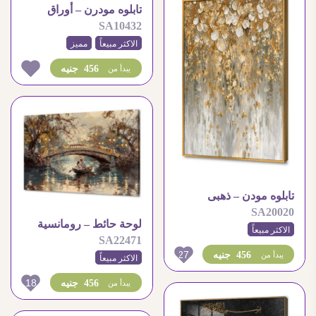
تابلوه مودرن – أوراق
SA10432
شجر
الاكثر مبيعاً
مميز
456 جنيه
يبدأ من
تابلوه مودن – ذهبى
SA20020
لوحة حائط – رومانسية
الاكثر مبيعاً
SA22471
27
456 جنيه
يبدأ من
الاكثر مبيعاً
18
456 جنيه
يبدأ من