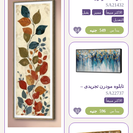
SA21432
عربى – ببرواز
الاكثر مبيعاً
مميز
يقبل
التعديل
14
549 جنيه
يبدأ من
تابلوه مودرن تجريدى –
SA22737
ازرق
الاكثر مبيعاً
32
596 جنيه
يبدأ من