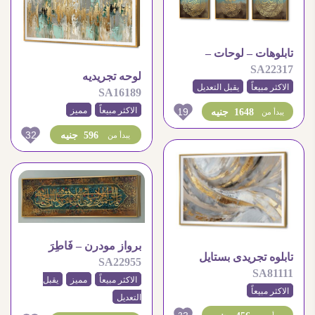
تابلوهات – لوحات –
SA22317
الإخلاص و المعوذتين
لوحه تجريديه
الاكثر مبيعاً
يقبل التعديل
SA16189
19
الاكثر مبيعاً
مميز
1648 جنيه
يبدأ من
32
596 جنيه
يبدأ من
برواز مودرن – فَاطِرَ
تابلوه تجريدى بستايل
SA22955
السَّمَاوَاتِ وَالأَرْضِ
SA81111
الرسم الزيتى ذهبى و
الاكثر مبيعاً
مميز
يقبل
رمادى
الاكثر مبيعاً
التعديل