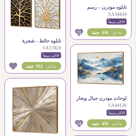
تابلوه مودرن – رسم
SA34434
رخامي
الاكثر مبيعاً
21
456 جنيه
يبدأ من
تابلوه حائط – شجرة
SA17024
الاكثر مبيعاً
912 جنيه
يبدأ من
لوحات مودرن جبال وبحار
SA44126
وطيور برسم تجريدي
الاكثر مبيعاً
24
456 جنيه
يبدأ من