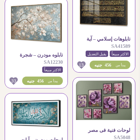
تابلوهات إسلامي – آية
SA41589
الكرسي
الاكثر مبيعاً
يقبل التعديل
تابلوه مودرن – شجرة
SA12230
ورود بيضاء
13
456 جنيه
يبدأ من
الاكثر مبيعاً
33
456 جنيه
يبدأ من
لوحات فنية فى مصر
SA5048
لوحات مودرن – آيات