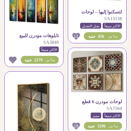
لتسكنوا إليها – لوحات
SA13138
مودرن لغرف النوم
الاكثر مبيعاً
يقبل التعديل
تابلوهات مودرن للبيع
11
456 جنيه
يبدأ من
SA3849
مصر
الاكثر مبيعاً
2279 جنيه
يبدأ من
لوحات مودرن 6 قطع
SA7164
بأطار
الاكثر مبيعاً
مميز
18
3296 جنيه
يبدأ من