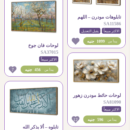
تابلوهات مودرن – اللهم
SA11586
بارك هذا البيت
الاكثر مبيعاً
يقبل التعديل
1099 جنيه
يبدأ من
لوحات فان جوخ
SA37015
الاكثر مبيعاً
7
456 جنيه
يبدأ من
لوحات حائط مودرن زهور
SA81090
بيضاء و اوراق شجر ذهبية
الاكثر مبيعاً
12
596 جنيه
يبدأ من
تابلوه – ألا بذكر الله