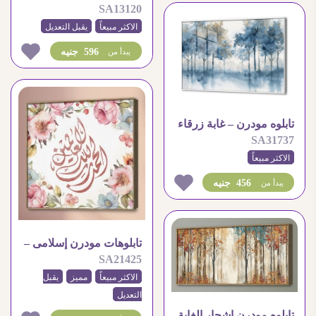
SA13120
تطئمن القلوب
الاكثر مبيعاً
يقبل التعديل
596 جنيه
يبدأ من
تابلوه مودرن – غابة زرقاء
SA31737
الاكثر مبيعاً
456 جنيه
يبدأ من
تابلوهات مودرن إسلامى –
SA21425
ببرواز
الاكثر مبيعاً
مميز
يقبل
التعديل
تابلوه مودرن اشجار الغابة