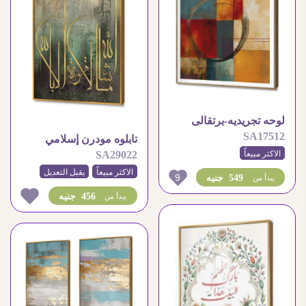
لوحه تجريديه-برتقالى
SA17512
وبنى
تابلوه مودرن إسلامي
الاكثر مبيعاً
SA29022
الاكثر مبيعاً
يقبل التعديل
9
549 جنيه
يبدأ من
456 جنيه
يبدأ من