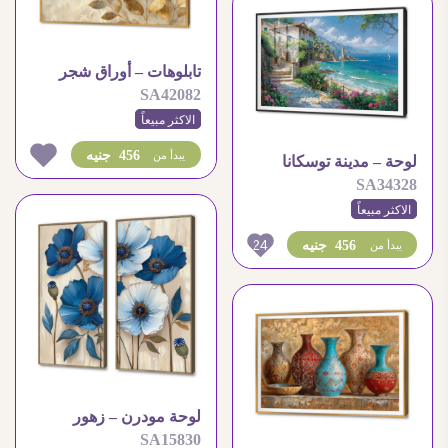
تابلوهات – أوراق شجر
SA42082
ذهبي
الاكثر مبيعاً
456 جنيه
يبدأ من
لوحة – مدينة توسكانا
SA34328
الاكثر مبيعاً
24
456 جنيه
يبدأ من
لوحة مودرن – زهور
SA15830
تركواز