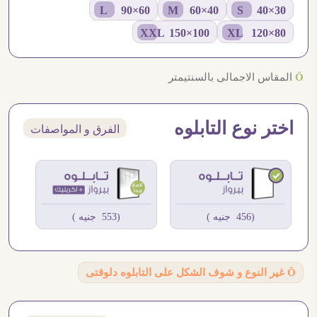
60×90 L
40×60 M
30×40 S
100×150 XXL
80×120 XL
Ö
المقاس الاجمالى بالسنتيمتر
اختر نوع التابلوه
الفرق و المواصفات
(456 جنيه )
(553 جنيه )
Ö
غير النوع و شوف الشكل على التابلوه دلوقتى