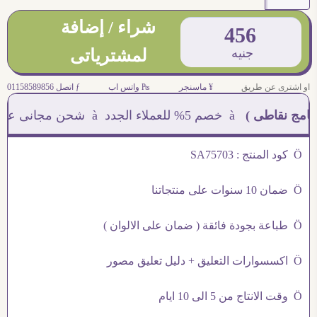
شراء / إضافة
456
جنيه
لمشترياتى
او اشترى عن طريق
¥ ماسنجر
₧ واتس اب
ƒ اتصل 01158589856
نقاطى )
à خصم 5% للعملاء الجدد à شحن مجانى عند الشراء ب 4000 جنيه à
Ö كود المنتج : SA75703
Ö ضمان 10 سنوات على منتجاتنا
Ö طباعة بجودة فائقة ( ضمان على الالوان )
Ö اكسسوارات التعليق + دليل تعليق مصور
Ö وقت الانتاج من 5 الى 10 ايام