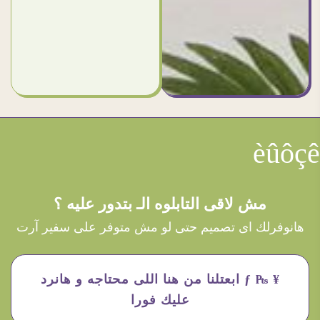
èûôçê
مش لاقى التابلوه الـ بتدور عليه ؟
هانوفرلك اى تصميم حتى لو مش متوفر على سفير آرت
¥ ₧ ƒ ابعتلنا من هنا اللى محتاجه و هانرد
عليك فورا