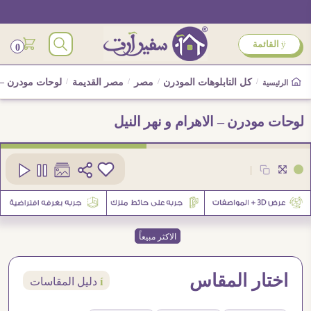
ÿ
القائمة
0
/
كل التابلوهات المودرن
/
مصر
/
مصر القديمة
/
لوحات مودرن – ا
الرئيسية
لوحات مودرن – الاهرام و نهر النيل
كود
SA75703
|
5
الاكثر مبيعاً
اختار المقاس
í
دليل المقاسات