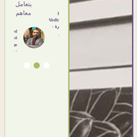
يتعامل
معاهم
Dalia
Abdlraouf
القاهرة -
Ahmed
مصر
Elassi
بورسعيد
- مصر