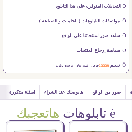
Ö التعديلات المتوفره على هذا التابلوه
Ö مواصفات التابلوهات ( الخامات و الصناعة )
Ö شاهد صور لمنتجاتنا على الواقع
Ö سياسة إرجاع المنتجات
Ö تقييم
ááááá
جوجل –
فيس بوك –
تراست بايلوت
صور من الواقع
هايوصلك عند الشراء
اسئلة متكررة
è تابلوهات
هاتعجبك