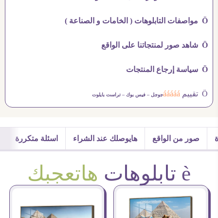
Ö مواصفات التابلوهات ( الخامات و الصناعة )
Ö شاهد صور لمنتجاتنا على الواقع
Ö سياسة إرجاع المنتجات
Ö تقييم
ááááá
جوجل –
فيس بوك –
تراست بايلوت
صور من الواقع
هايوصلك عند الشراء
اسئلة متكررة
è تابلوهات
هاتعجبك