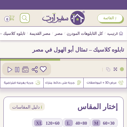
ÿ
القائمة
0
/
كل التابلوهات المودرن
/
مصر
/
مصر القديمة
/
تابلوه كلاسيك –
الرئيسية
تابلوه كلاسيك – تمثال أبو الهول في مصر
كود
SA54718
|
2
إختار المقاس
í
دليل المقاسات
60×120 XL
80×40 L
30×60 M