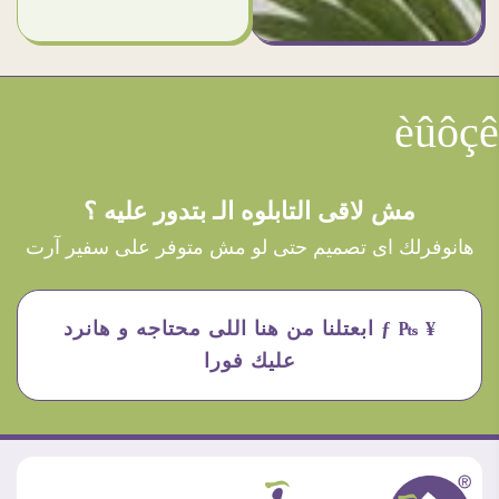
èûôçê
مش لاقى التابلوه الـ بتدور عليه ؟
هانوفرلك اى تصميم حتى لو مش متوفر على سفير آرت
¥ ₧ ƒ ابعتلنا من هنا اللى محتاجه و هانرد
عليك فورا