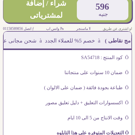
شراء / إضافة
596
جنيه
لمشترياتى
او اشترى عن طريق
¥ ماسنجر
₧ واتس اب
ƒ اتصل 01158589856
 نقاطى )
à خصم 5% للعملاء الجدد à شحن مجانى عند الشراء ب 4000 جنيه à
Ö كود المنتج : SA54718
Ö ضمان 10 سنوات على منتجاتنا
Ö طباعة بجودة فائقة ( ضمان على الالوان )
Ö اكسسوارات التعليق + دليل تعليق مصور
Ö وقت الانتاج من 5 الى 10 ايام
Ö التعديلات المتوفره على هذا التابلوه