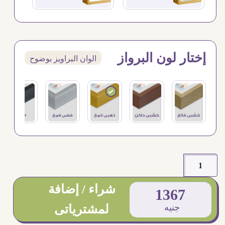
إختار لون البرواز
الوان البراويز بوضوح
شراء / إضافة
1367
جنيه
لمشترياتى