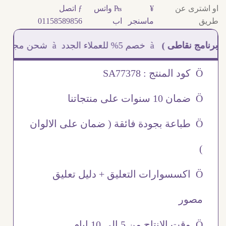
او اشترى عن
¥
₧ واتس
ƒ اتصل
طريق
ماسنجر
اب
01158589856
نقاطى )
à خصم 5% للعملاء الجدد à شحن مجانى عند الشراء ب 4000 جنيه à
Ö كود المنتج : SA77378
Ö ضمان 10 سنوات على منتجاتنا
Ö طباعة بجودة فائقة ( ضمان على الالوان
)
Ö اكسسوارات التعليق + دليل تعليق
مصور
Ö وقت الانتاج من 5 الى 10 ايام