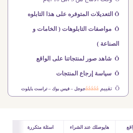
Ö التعديلات المتوفره على هذا التابلوه
Ö مواصفات التابلوهات ( الخامات و
الصناعة )
Ö شاهد صور لمنتجاتنا على الواقع
Ö سياسة إرجاع المنتجات
Ö تقييم
ááááá
جوجل –
فيس بوك –
تراست بايلوت
قع
هايوصلك عند الشراء
اسئلة متكررة