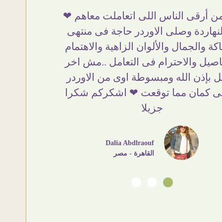
ميل وخامات رائعه وموقع فوق الرائع
أنا استلم
منه اني اختار التابلوهات واركبها علي
تحفة ..
لمكان بشكل مطابق جدا للحقيقه
والزوق وا
هتمامهم بالتفاصيل والتغليف وإرضاء
وده مش أو
ل والخامات والتقفيل وسرعة التوصيل.
ان شاء ا
ه وبمنتهي الأمانه مكسب كبير لاي حد
يتعامل معاهم
Ahmed Elassi
بورسعيد - مصر