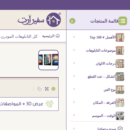
قائمة المنتجات
الرئيسية
/
كل التابلوهات المودرن
الأفضل ♥ Top 100
موضوعات التابلوهات
درجات الالوان
الشكل – عدد القطع
|
نوع الفن
الغرفة – المكان
الوقت – الموسم
جودة منتجاتنا