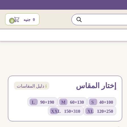
0
جنيه
0
إختار المقاس
í
دليل المقاسات
190×90 L
130×60 M
100×40 S
310×150 XXL
250×120 XL