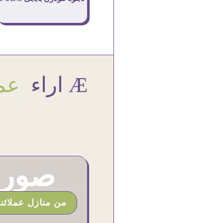
Æ اراء
عمل
صور م
من منازل عملائنا