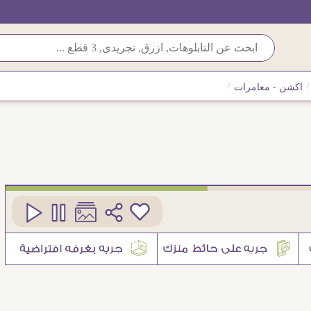
/
اكشن - مغامرات
/
كود
SA77378
1