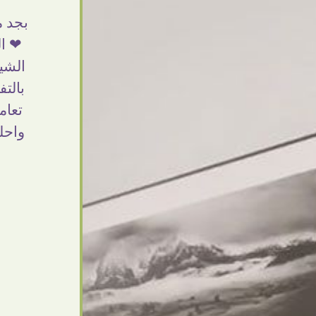
بجد من أرقى الناس اللى اتعاملت معاهم ❤
شغل ج
❤ النهاردة وصلى الاوردر حاجة فى منتهى
قدرت 
الشياكة والجمال والألوان الزاهية والاهتمام
ا
بالتفاصيل والاحترام فى التعامل ..مش اخر
وا
تعامل بإذن الله ومبسوطة اوى من الاوردر
العمي
واحلى كمان مما توقعت ❤ اشكركم شكرا
بصراح
جزيلا
Dalia Abdlraouf
القاهرة - مصر