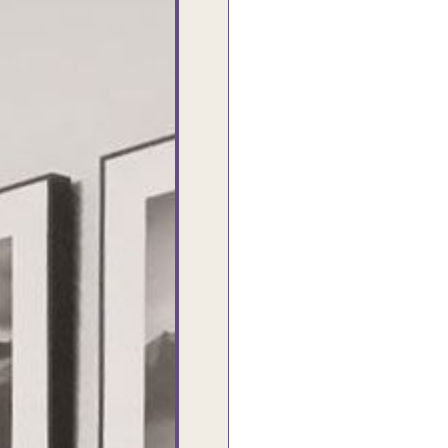
أنا استلمت حاجتى وطلعوا بجد ما شاء الله
تحفة .. الشغل أكتر من رائع والالتزام
والزوق والصبر فى التعامل بجد مفيش كلام
وده مش أول تعامل ليا مع سفير ارت وأكيد
ان شاء الله مش أخر تعامل بشكركم على
الحاجات جدا جدا
Doaa Elsayd
القاهرة - مصر