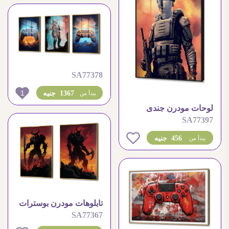
SA77378
1
1367 جنيه
يبدأ من
لوحات مودرن جندى
SA77397
العاب الكترونية
0
456 جنيه
يبدأ من
تابلوهات مودرن بوسترات
SA77367
العاب الكترونيه خيال
علمى