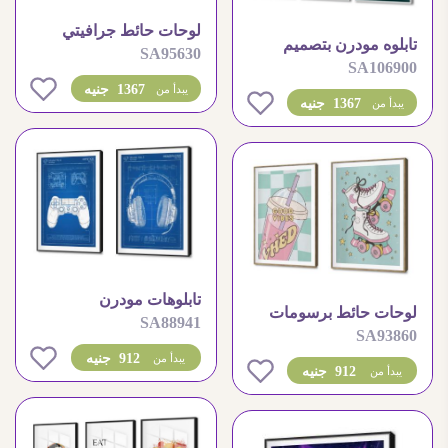
لوحات حائط جرافيتي
تابلوه مودرن بتصميم
SA95630
رياضي لكرة القدم والسلة
SA106900
انفاق مستقبلية رقمية
0
1367 جنيه
يبدأ من
جذابة
0
1367 جنيه
يبدأ من
تابلوهات مودرن
لوحات حائط برسومات
SA88941
مخططات اساسيه لمحبى
SA93860
باتيناج ومشروب طاقة
الالعاب الالكترونية
0
912 جنيه
يبدأ من
إيجابية
0
912 جنيه
يبدأ من