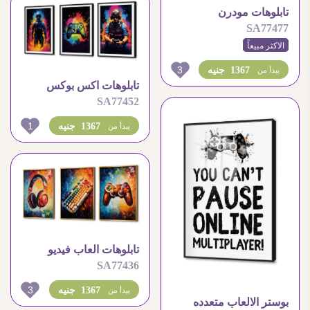
تابلوهات مودرن
SA77477
بلايستيشن نيون ثلاث قطع
الاكثر مبيعاً
3
1367 جنيه
يبدأ من
تابلوهات اكس بوكس
SA77452
العاب الكترونية
1
1367 جنيه
يبدأ من
تابلوهات العاب فيديو
SA77436
لمحبى الجيمنج
3
1367 جنيه
يبدأ من
بوستر الالعاب متعدده