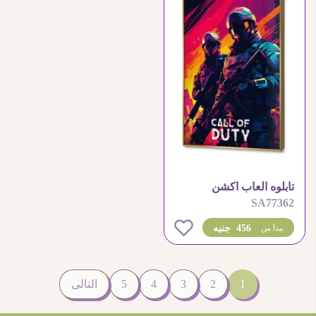
تابلوه العاب اكشن
SA77362
الكترونيه حربية
0
456 جنيه
يبدأ من
1
2
3
4
5
التالى