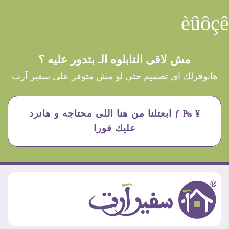
èûôçê
مش لاقى التابلوه الـ بتدور عليه ؟
هانوفرلك اى تصميم حتى لو مش متوفر على سفير آرت
¥ ₧ ƒ ابعتلنا من هنا اللى محتاجه و هانرد
عليك فورا