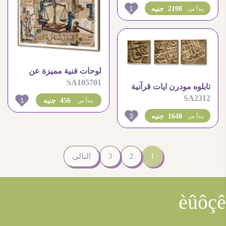
1
2198 جنيه
يبدأ من
لوحات فنية مميزة عن
SA105701
القانون والعدل للديكور
تابلوه مودرن ايات قرآنية
SA2312
1
456 جنيه
يبدأ من
3
1648 جنيه
يبدأ من
1
2
3
التالى
èûôçê