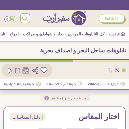
ÿ
القائمة
0
/
كل التابلوهات المودرن
/
بحار و شواطئ و مراكب
/
امواج
/
تاب
الرئيسية
تابلوهات ساحل البحر و اصداف بحرية
كود
SA88055
|
2
( مسطح غير بارز ) مطبوع
اختار المقاس
í
دليل المقاسات