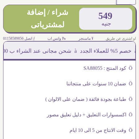
شراء / إضافة
549
جنيه
لمشترياتى
او اشترى عن طريق
¥ ماسنجر
₧ واتس اب
ƒ اتصل 01158589856
Ö كود المنتج : SA88055
Ö ضمان 10 سنوات على منتجاتنا
Ö طباعة بجودة فائقة ( ضمان على الالوان )
Ö اكسسوارات التعليق + دليل تعليق مصور
Ö وقت الانتاج من 5 الى 10 ايام