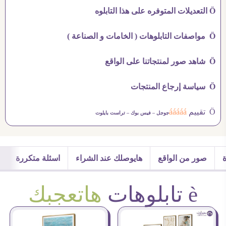
Ö التعديلات المتوفره على هذا التابلوه
Ö مواصفات التابلوهات ( الخامات و الصناعة )
Ö شاهد صور لمنتجاتنا على الواقع
Ö سياسة إرجاع المنتجات
Ö تقييم
ááááá
جوجل –
فيس بوك –
تراست بايلوت
صور من الواقع
هايوصلك عند الشراء
اسئلة متكررة
è تابلوهات
هاتعجبك