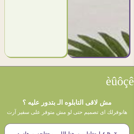
èûôçê
مش لاقى التابلوه الـ بتدور عليه ؟
هانوفرلك اى تصميم حتى لو مش متوفر على سفير آرت