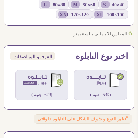
80×80 L
60×60 M
40×40 S
120×120 XXL
100×100 XL
Ö
المقاس الاجمالى بالسنتيمتر
اختر نوع التابلوه
الفرق و المواصفات
(549 جنيه )
(679 جنيه )
Ö
غير النوع و شوف الشكل على التابلوه دلوقتى