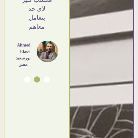
القاهرة
شكرا جزيلا
لاي حد
- مصر
يتعامل
معاهم
Dalia
Abdlraouf
القاهرة -
Ahmed
مصر
Elassi
بورسعيد
- مصر