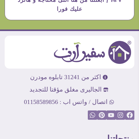
¥ ₧ ƒ ابعتلنا من هنا اللى محتاجه و هانرد
عليك فورا
اكثر من 31241 تابلوه مودرن
الجاليرى مغلق مؤقتا للتجديد
اتصال / واتس اب : 01158589856
منتجاتنا