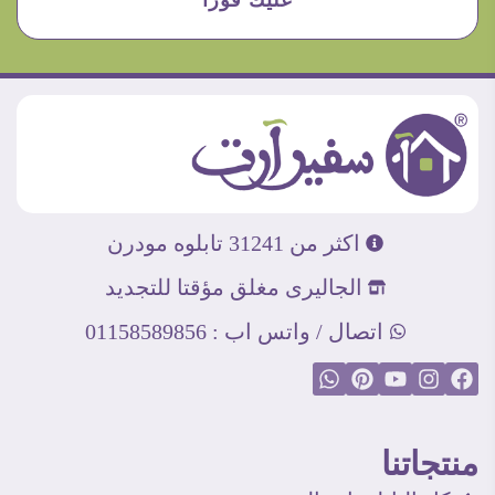
عليك فورا
اكثر من 31241 تابلوه مودرن
الجاليرى مغلق مؤقتا للتجديد
اتصال / واتس اب : 01158589856
منتجاتنا