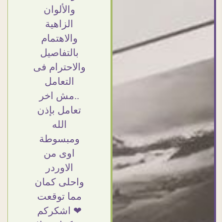
ق جدا
التعامل بجد
والألوان
حقيقه
مفيش كلام
الزاهية
تمامهم
وده مش أول
والاهتمام
تفاصيل
تعامل ليا مع
بالتفاصيل
تغليف
سفير ارت
والاحترام فى
رضاء
وأكيد ان شاء
التعامل
عميل
الله مش أخر
..مش اخر
خامات
تعامل
تعامل بإذن
تقفيل
بشكركم
الله
رعة
على
ومبسوطة
وصيل.
الحاجات جدا
اوى من
راحه
جدا
الاوردر
منتهي
واحلى كمان
أمانه
مما توقعت
Doaa
Elsayd
 كبير
❤ اشكركم
القاهرة