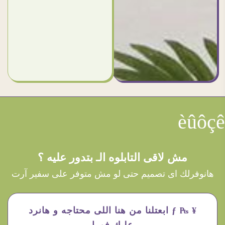
èûôçê
مش لاقى التابلوه الـ بتدور عليه ؟
هانوفرلك اى تصميم حتى لو مش متوفر على سفير آرت
¥ ₧ ƒ ابعتلنا من هنا اللى محتاجه و هانرد