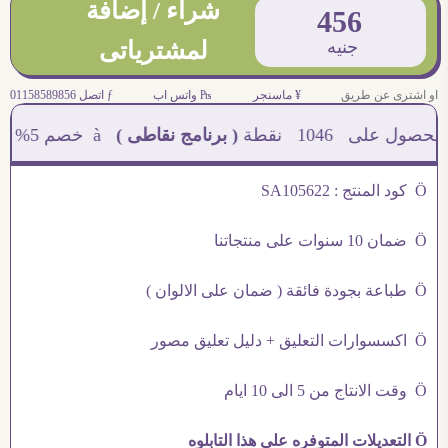
شراء / إضافة
456
جنيه
لمشترياتى
او اشترى عن طريق
¥ ماسنجر
₧ واتس اب
ƒ اتصل 01158589856
1046
نقطة
( برنامج نقاطى )
à خصم 5% للعملاء الجدد à شحن مجانى عند الشراء ب 4000 جنيه à
Ö كود المنتج : SA105622
Ö ضمان 10 سنوات على منتجاتنا
Ö طباعة بجودة فائقة ( ضمان على الالوان )
Ö اكسسوارات التعليق + دليل تعليق مصور
Ö وقت الانتاج من 5 الى 10 ايام
Ö التعديلات المتوفره على هذا التابلوه