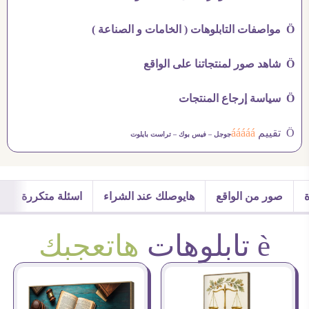
Ö مواصفات التابلوهات ( الخامات و الصناعة )
Ö شاهد صور لمنتجاتنا على الواقع
Ö سياسة إرجاع المنتجات
Ö تقييم
ááááá
جوجل –
فيس بوك –
تراست بايلوت
صور من الواقع
هايوصلك عند الشراء
اسئلة متكررة
è تابلوهات
هاتعجبك