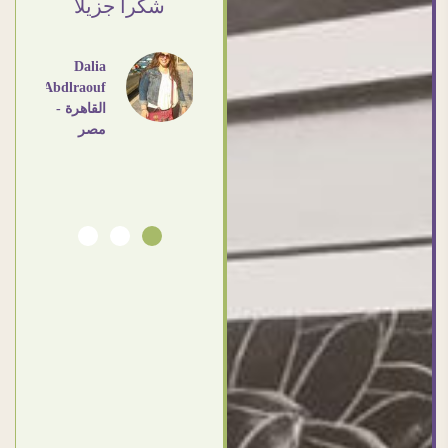
ي حد
شكرا جزيلا
- مصر
عامل
اهم
Dalia
Abdlraouf
القاهرة -
Ahmed
مصر
Elassi
بورسعيد
- مصر