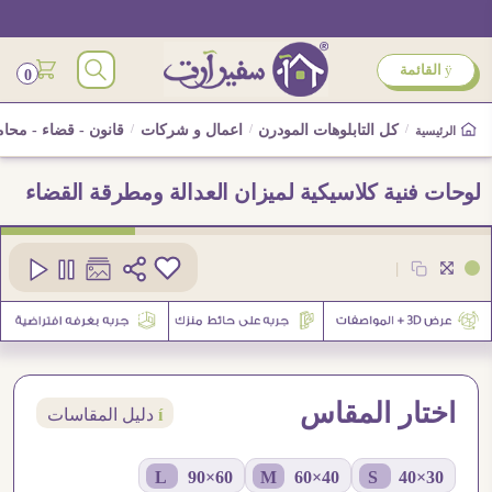
ÿ
القائمة
0
/
كل التابلوهات المودرن
/
اعمال و شركات
/
قانون - قضاء - محام
الرئيسية
لوحات فنية كلاسيكية لميزان العدالة ومطرقة القضاء
كود
SA105622
|
اختار المقاس
í
دليل المقاسات
60×90 L
40×60 M
30×40 S