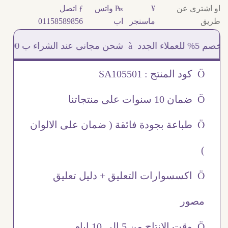
او اشترى عن
¥
₧ واتس
ƒ اتصل
طريق
ماسنجر
اب
01158589856
خص
Ö كود المنتج : SA105501
Ö ضمان 10 سنوات على منتجاتنا
Ö طباعة بجودة فائقة ( ضمان على الالوان
)
Ö اكسسوارات التعليق + دليل تعليق
مصور
Ö وقت الانتاج من 5 الى 10 ايام