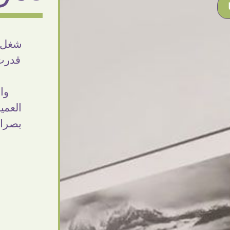
بجد من أرقى الناس اللى اتعاملت معاهم ❤
شغل ج
❤ النهاردة وصلى الاوردر حاجة فى منتهى
قدرت 
الشياكة والجمال والألوان الزاهية والاهتمام
ا
بالتفاصيل والاحترام فى التعامل ..مش اخر
وا
تعامل بإذن الله ومبسوطة اوى من الاوردر
العمي
واحلى كمان مما توقعت ❤ اشكركم شكرا
بصراح
جزيلا
Dalia Abdlraouf
القاهرة - مصر