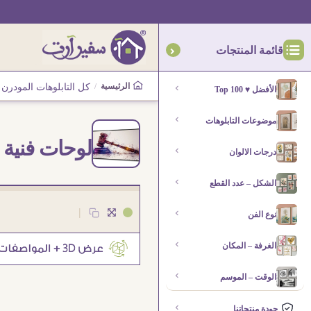
قائمة المنتجات
الرئيسية
/
كل التابلوهات المودرن
الأفضل ♥ Top 100
موضوعات التابلوهات
لوحات فنية 
درجات الالوان
الشكل – عدد القطع
|
نوع الفن
الغرفة – المكان
الوقت – الموسم
جودة منتجاتنا