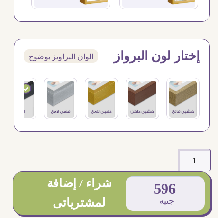
إختار لون البرواز
الوان البراويز بوضوح
شراء / إضافة
596
جنيه
لمشترياتى