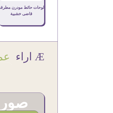
لوحات حائط مودرن مطرقة
قاضى خشبية
Æ اراء
عمل
صور م