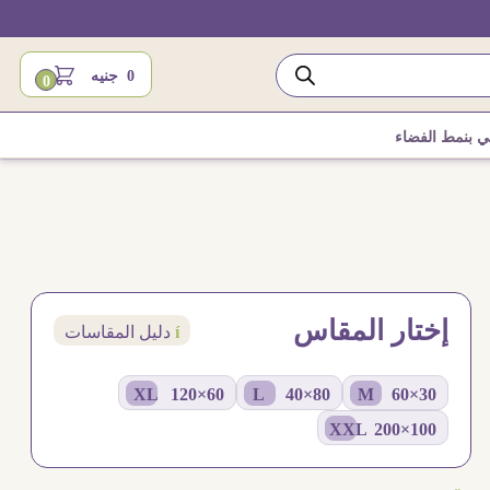
0
جنيه
0
ي بنمط الفضاء
إختار المقاس
í
دليل المقاسات
60×120 XL
80×40 L
30×60 M
100×200 XXL