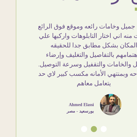
ميل وخامات رائعه وموقع فوق الرائع
أنا استلم
منه اني اختار التابلوهات واركبها علي
تحفة ..
لمكان بشكل مطابق جدا للحقيقه
والزوق وا
هتمامهم بالتفاصيل والتغليف وإرضاء
وده مش أو
ل والخامات والتقفيل وسرعة التوصيل.
ان شاء ا
ه وبمنتهي الأمانه مكسب كبير لاي حد
يتعامل معاهم
Ahmed Elassi
بورسعيد - مصر