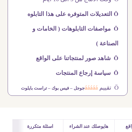
Ö التعديلات المتوفره على هذا التابلوه
Ö مواصفات التابلوهات ( الخامات و
الصناعة )
Ö شاهد صور لمنتجاتنا على الواقع
Ö سياسة إرجاع المنتجات
Ö تقييم
ááááá
جوجل –
فيس بوك –
تراست بايلوت
قع
هايوصلك عند الشراء
اسئلة متكررة