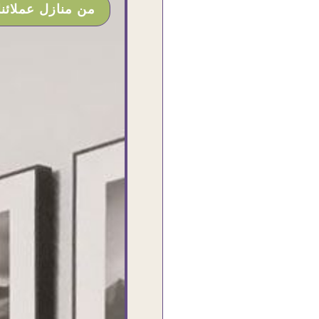
من منازل عملائنا
أنا استلمت حاجتى وطلعوا بجد ما شاء الله
تحفة .. الشغل أكتر من رائع والالتزام
والزوق والصبر فى التعامل بجد مفيش كلام
وده مش أول تعامل ليا مع سفير ارت وأكيد
ان شاء الله مش أخر تعامل بشكركم على
الحاجات جدا جدا
Doaa Elsayd
القاهرة - مصر