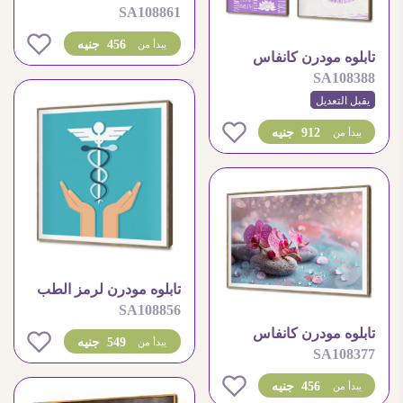
SA108861
لعيادات الاطباء
0
456 جنيه
يبدأ من
تابلوه مودرن كانفاس
SA108388
للتأمل والهدوء النفسي
يقبل التعديل
0
912 جنيه
يبدأ من
تابلوه مودرن لرمز الطب
SA108856
والعناية الصحية
تابلوه مودرن كانفاس
0
549 جنيه
يبدأ من
SA108377
زهور الأوركيد والشموع
0
456 جنيه
يبدأ من