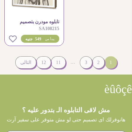
تابلوه مودرن بتصميم
SA108215
تشريحي لجسم الإنسان
0
549 جنيه
يبدأ من
…
1
2
3
11
12
التالى
èûôçê
مش لاقى التابلوه الـ بتدور عليه ؟
هانوفرلك اى تصميم حتى لو مش متوفر على سفير آرت