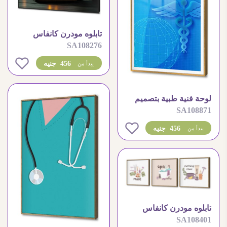
تابلوه مودرن كانفاس
SA108276
للاسترخاء والهدوء
0
456 جنيه
يبدأ من
لوحة فنية طبية بتصميم
SA108871
مودرن مميز
0
456 جنيه
يبدأ من
تابلوه مودرن كانفاس
SA108401
للاسترخاء و العناية