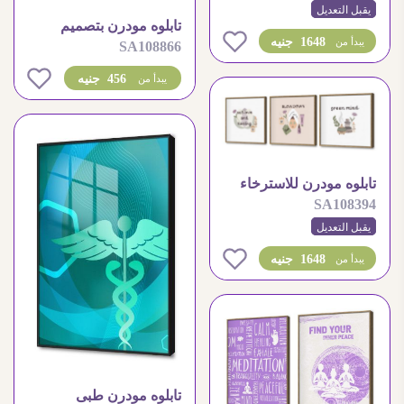
الشخصية
يقبل التعديل
تابلوه مودرن بتصميم
0
1648 جنيه
يبدأ من
SA108866
سماعة طبيب احترافي
0
456 جنيه
يبدأ من
تابلوه مودرن للاسترخاء
SA108394
والعناية بالذات
يقبل التعديل
0
1648 جنيه
يبدأ من
تابلوه مودرن طبى