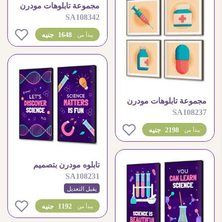
مجموعة تابلوهات مودرن
SA108342
للعناية والاسترخاء
المنزلي
0
1648 جنيه
يبدأ من
مجموعة تابلوهات مودرن
SA108237
بتصاميم طبية مميزة
0
2198 جنيه
يبدأ من
تابلوه مودرن بتصميم
SA108231
علمي ملون ومميز
يقبل التعديل
0
1192 جنيه
يبدأ من