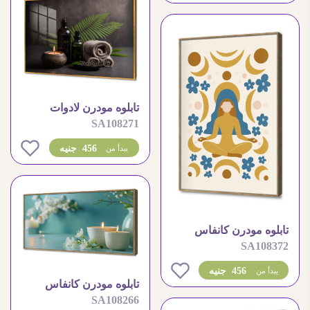
تابلوه مودرن لادوات
SA108271
الاسترخاء و السبا
0
456 جنيه
يبدأ من
تابلوه مودرن كانفاس
SA108372
بتصميم يوجا هادئ
0
456 جنيه
يبدأ من
تابلوه مودرن كانفاس
SA108266
شموع وزهور هادئة