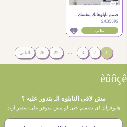
صمم تابلوهاتك بنفسك –
SA35895
سفير آرت
1
يبدأ من
…
1
2
3
25
26
التالى
èûôçê
مش لاقى التابلوه الـ بتدور عليه ؟
هانوفرلك اى تصميم حتى لو مش متوفر على سفير آرت