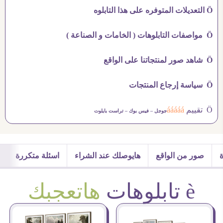
Ö التعديلات المتوفره على هذا التابلوه
Ö مواصفات التابلوهات ( الخامات و الصناعة )
Ö شاهد صور لمنتجاتنا على الواقع
Ö سياسة إرجاع المنتجات
Ö تقييم
ááááá
جوجل –
فيس بوك –
تراست بايلوت
صور من الواقع
هايوصلك عند الشراء
اسئلة متكررة
è تابلوهات
هاتعجبك