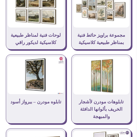
مجموعة براويز حائط فنية
لوحات فنية لمناظر طبيعية
بمناظر طبيعية كلاسيكية
كلاسيكية لديكور راقي
تابلوه مودرن – ببرواز أسود
تابلوهات مودرن لأشجار
الخريف بألوانها الدافئة
والمبهجة