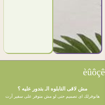
èûôçê
مش لاقى التابلوه الـ بتدور عليه ؟
هانوفرلك اى تصميم حتى لو مش متوفر على سفير آرت