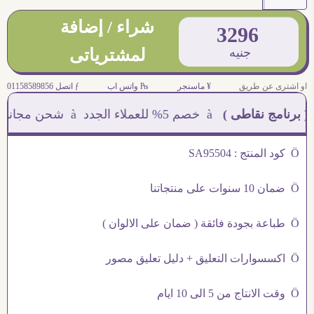
شراء / إضافة
3296
جنيه
لمشترياتى
او اشترى عن طريق
¥ ماسنجر
₧ واتس اب
ƒ اتصل 01158589856
امج نقاطى )
à خصم 5% للعملاء الجدد à شحن مجانى عند الشراء ب 4000 جنيه à
Ö كود المنتج : SA95504
Ö ضمان 10 سنوات على منتجاتنا
Ö طباعة بجودة فائقة ( ضمان على الالوان )
Ö اكسسوارات التعليق + دليل تعليق مصور
Ö وقت الانتاج من 5 الى 10 ايام