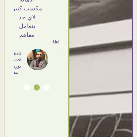
Doaa
Elsayd
❤ اشكركم
مكسب كبير
القاهرة
شكرا جزيلا
لاي حد
- مصر
يتعامل
معاهم
Dalia
Abdlraouf
القاهرة -
Ahmed
مصر
Elassi
بورسعيد
- مصر