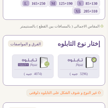
250×165 L
190×125 M
130×85 S
310×205 XL
Ö
المقاس الاجمالى ( بالمسافات بين القطع ) بالسنتيمتر
إختار نوع التابلوه
الفرق و المواصفات
(3296 جنيه )
(4074 جنيه )
Ö
غير النوع و شوف الشكل على التابلوه دلوقتى