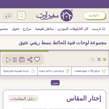
ÿ
القائمة
0
/
كل التابلوهات المودرن
/
مناظر طبيعية
/
مزارع - حقول
/
مجموعة
الرئيسية
مجموعة لوحات فنية للحائط بنمط ريفي عتيق
كود
SA95504
|
5
مميز
إختار المقاس
í
دليل المقاسات