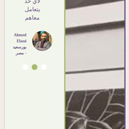
شكرا جزيلا
لاي حد
- مصر
يتعامل
معاهم
Dalia
Abdlraouf
القاهرة -
Ahmed
مصر
Elassi
بورسعيد
- مصر