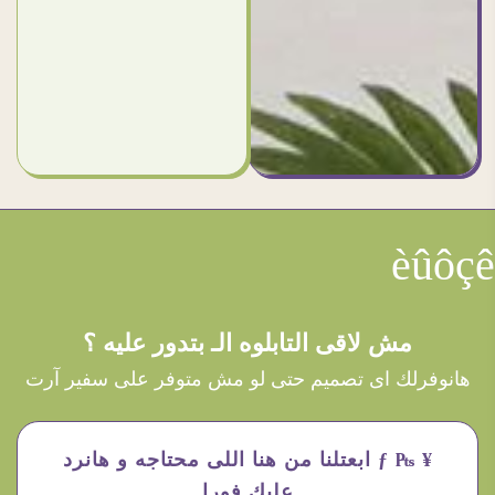
èûôçê
مش لاقى التابلوه الـ بتدور عليه ؟
هانوفرلك اى تصميم حتى لو مش متوفر على سفير آرت
¥ ₧ ƒ ابعتلنا من هنا اللى محتاجه و هانرد
عليك فورا