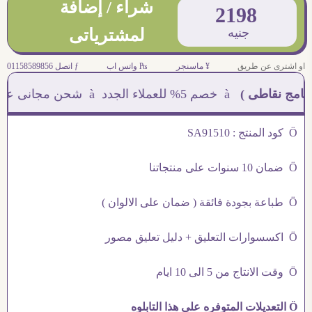
شراء / إضافة
2198
جنيه
لمشترياتى
او اشترى عن طريق
¥ ماسنجر
₧ واتس اب
ƒ اتصل 01158589856
نقاطى )
à خصم 5% للعملاء الجدد à شحن مجانى عند الشراء ب 4000 جنيه à
Ö كود المنتج : SA91510
Ö ضمان 10 سنوات على منتجاتنا
Ö طباعة بجودة فائقة ( ضمان على الالوان )
Ö اكسسوارات التعليق + دليل تعليق مصور
Ö وقت الانتاج من 5 الى 10 ايام
Ö التعديلات المتوفره على هذا التابلوه