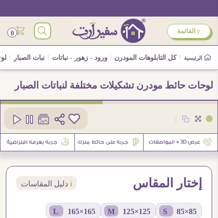
ÿ
القائمة
0
/
كل التابلوهات المودرن
/
ورود - زهور - نباتات
/
نبات الصبار
/
لوح
الرئيسية
لوحات حائط مودرن تشكيلات مختلفة لنباتات الصبار
كود
SA91510
|
1
إختار المقاس
í
دليل المقاسات
165×165 L
125×125 M
85×85 S